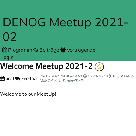
Zum Hauptteil springen
DENOG Meetup 2021-
02
Programm
Beiträge
Vortragende
login
Welcome Meetup 2021-2
Your local time:
14.04.2021
18:30
–
18:40
16:30-16:40 (UTC)
, Meetup
.ical
Feedback
Alle Zeiten in Europe/Berlin
Welcome to our MeetUp!