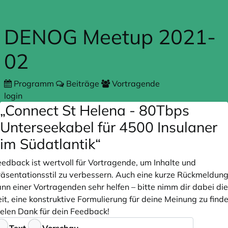
Zum Hauptteil springen
DENOG Meetup 2021-
02
Programm
Beiträge
Vortragende
login
„Connect St Helena - 80Tbps
Unterseekabel für 4500 Insulaner
im Südatlantik“
eedback ist wertvoll für Vortragende, um Inhalte und
räsentationsstil zu verbessern. Auch eine kurze Rückmeldun
nn einer Vortragenden sehr helfen – bitte nimm dir dabei die
it, eine konstruktive Formulierung für deine Meinung zu finde
ielen Dank für dein Feedback!
eedback