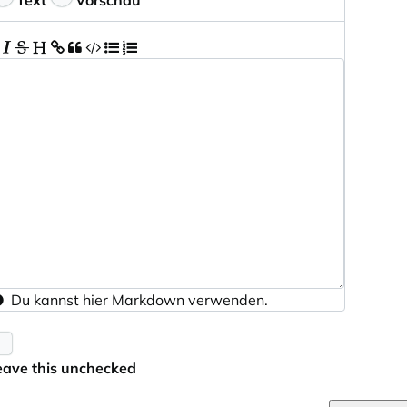
Text
Vorschau
Du kannst hier
Markdown
verwenden.
eave this unchecked