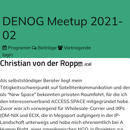
Zum Hauptteil springen
DENOG Meetup 2021-
02
Programm
Beiträge
Vortragende
login
Christian von der Ropp
.ical
Als selbstständiger Berater liegt mein
Tätigkeitsschwerpunkt auf Satellitenkommunikation und der
als "New Space" bekannten privaten Raumfahrt, für die ich
den Interessenverband
ACCESS.SPACE
mitgegründet habe.
Zuvor war ich vorwiegend für Wholesale-Carrier und IXPs
(OM-NIX und ECIX, die in Megaport aufgingen) in der IP-
Landschaft unterwegs und habe mich ehrenamtlich bei A
Human Right, einer amerikanischen NGO, in Projekten zur