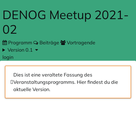
Zum Hauptteil springen
DENOG Meetup 2021-
02
Programm
Beiträge
Vortragende
Version 0.1
login
Dies ist eine veraltete Fassung des
Veranstaltungsprogramms.
Hier
findest du die
aktuelle Version.